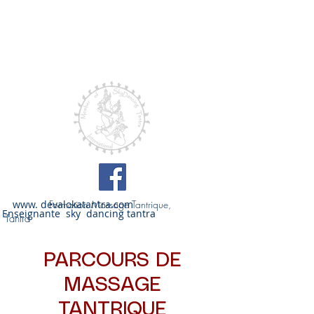
Loka
Enseignante
certifiée du
Sky dancing
Tantra®
www. devalokatantra.com
Formation Massage Tantrique,
Enseignante sky dancing tantra
Tantra
PARCOURS DE
MASSAGE
TANTRIQUE