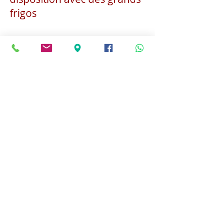
frigos
Inscription;
Arrhes 400€
Engagement sur la totalité
de la formation!
L'inscription ne sera effective
qu'à après le paiement d'un
acompte de 400 € à verser
sur le compte de l'asbl
l'Echappée Belle BE45
0017 1646 2789
Communication formation
massage Tantrique, automne
2025 + Nom et prénom
Conditions: